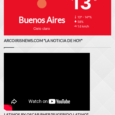
13
Buenos Aires
13º - 14º%
58%
1.6 km/h
Cielo claro
ARCOIRISNEWS.COM "LA NOTICIA DE HOY"
LATINOS BY OSCAR BHER "SUGERIDO LATINO"