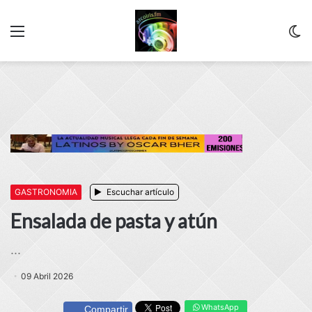
Menu
C
m
GASTRONOMIA
Escuchar artículo
Ensalada de pasta y atún
...
09 Abril 2026
WhatsApp
Compartir