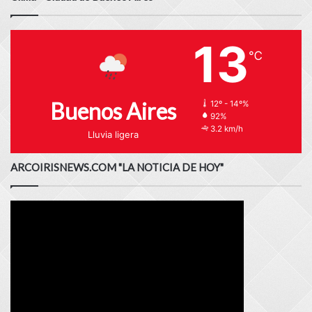
13
℃
Buenos Aires
12º - 14º%
92%
3.2 km/h
Lluvia ligera
ARCOIRISNEWS.COM "LA NOTICIA DE HOY"