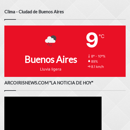
Clima - Ciudad de Buenos Aires
9
℃
Buenos Aires
8º - 10º%
89%
8.1 km/h
Lluvia ligera
ARCOIRISNEWS.COM "LA NOTICIA DE HOY"