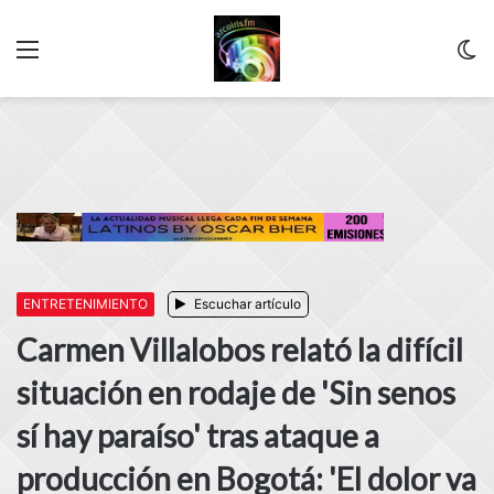
Menu
C
m
ENTRETENIMIENTO
Escuchar artículo
Carmen Villalobos relató la difícil
situación en rodaje de 'Sin senos
sí hay paraíso' tras ataque a
producción en Bogotá: 'El dolor va