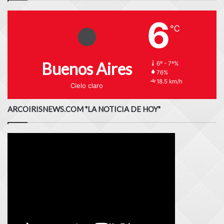
6
℃
Buenos Aires
6º - 7º%
76%
18.5 km/h
Cielo claro
ARCOIRISNEWS.COM "LA NOTICIA DE HOY"