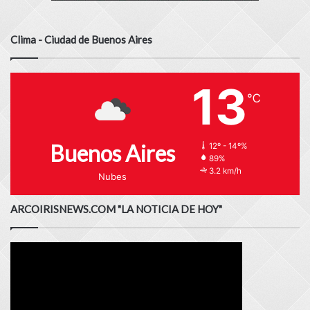
Clima - Ciudad de Buenos Aires
13
℃
Buenos Aires
12º - 14º%
89%
3.2 km/h
Nubes
ARCOIRISNEWS.COM "LA NOTICIA DE HOY"