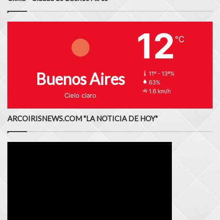
12
℃
Buenos Aires
11º - 13º%
63%
1.6 km/h
Cielo claro
ARCOIRISNEWS.COM "LA NOTICIA DE HOY"