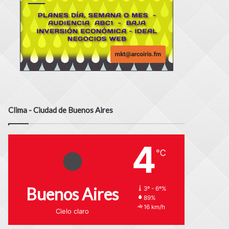
Clima - Ciudad de Buenos Aires
4
℃
Buenos Aires
3º - 6º%
89%
16 km/h
Cielo claro