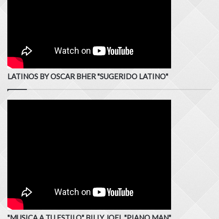
LATINOS BY OSCAR BHER "SUGERIDO LATINO"
"MUSICA A TU ESTILO" BILLY JOEL "PIANO MAN"