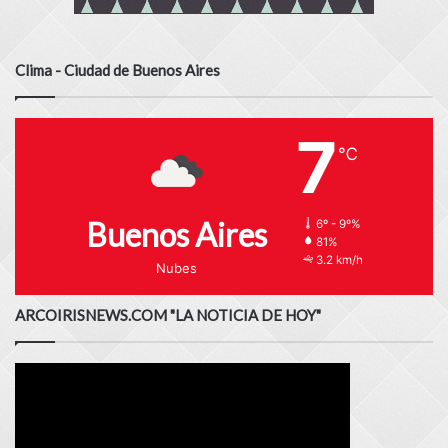
Clima - Ciudad de Buenos Aires
7
℃
Buenos Aires
6º - 9º%
81%
3.2 km/h
Nubes
ARCOIRISNEWS.COM "LA NOTICIA DE HOY"